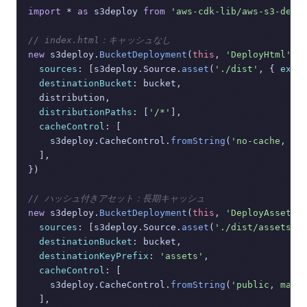
import
 * 
as
 s3deploy 
from
'aws-cdk-lib/aws-s3-depl
// index.html：キャッシュなし
new
 s3deploy.
BucketDeployment
(
this
, 
'DeployHtml'
, {
sources
: [s3deploy.
Source
.
asset
(
'./dist'
, { 
excl
destinationBucket
: bucket,

  distribution,

distributionPaths
: [
'/*'
],

cacheControl
: [

    s3deploy.
CacheControl
.
fromString
(
'no-cache, no
  ],

})

// ハッシュ付きアセット：長期キャッシュ
new
 s3deploy.
BucketDeployment
(
this
, 
'DeployAssets'
,
sources
: [s3deploy.
Source
.
asset
(
'./dist/assets'
)]
destinationBucket
: bucket,

destinationKeyPrefix
: 
'assets'
,

cacheControl
: [

    s3deploy.
CacheControl
.
fromString
(
'public, max-
  ],
