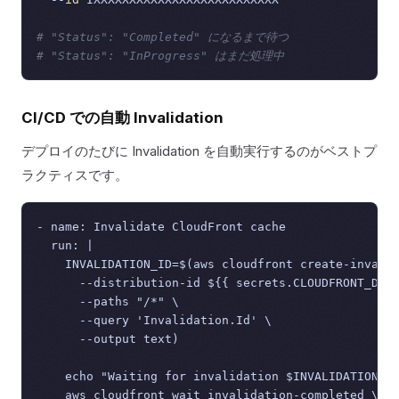
# "Status": "Completed" になるまで待つ
# "Status": "InProgress" はまだ処理中
CI/CD での自動 Invalidation
デプロイのたびに Invalidation を自動実行するのがベストプ
ラクティスです。
- name: Invalidate CloudFront cache

  run: |

    INVALIDATION_ID=$(aws cloudfront create-invalid
      --distribution-id ${{ secrets.CLOUDFRONT_DIST
      --paths "/*" \

      --query 'Invalidation.Id' \

      --output text)

    echo "Waiting for invalidation $INVALIDATION_ID
    aws cloudfront wait invalidation-completed \
