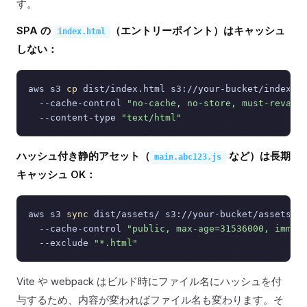
す。
SPA の
（エントリーポイント）はキャッシュ
index.html
しない：
aws s3 
cp
 dist/index.html s3://your-bucket/index.ht
  --cache-control 
"no-cache, no-store, must-revali
  --content-type 
"text/html"
ハッシュ付き静的アセット（
など）は長期
main.abc123.js
キャッシュ OK：
aws s3 
sync
 dist/assets/ s3://your-bucket/assets/ \
  --cache-control 
"public, max-age=31536000, immut
  --exclude 
"*.html"
Vite や webpack はビルド時にファイル名にハッシュを付
与するため、内容が変わればファイル名も変わります。そ