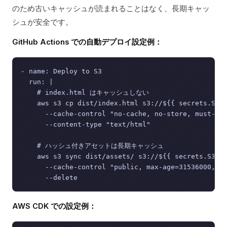
のため古いキャッシュが読まれることはなく、長期キャッ
シュが安全です。
GitHub Actions での自動デプロイ設定例：
- name: Deploy to S3

  run: |

    # index.html はキャッシュしない

    aws s3 cp dist/index.html s3://${{ secrets.S3_B
      --cache-control "no-cache, no-store, must-rev
      --content-type "text/html"

    # ハッシュ付きアセットは長期キャッシュ

    aws s3 sync dist/assets/ s3://${{ secrets.S3_BU
      --cache-control "public, max-age=31536000, im
AWS CDK での設定例：