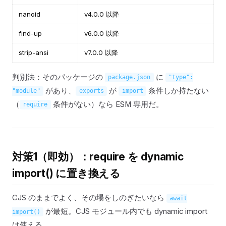
nanoid
v4.0.0 以降
find-up
v6.0.0 以降
strip-ansi
v7.0.0 以降
判別法：そのパッケージの
に
package.json
"type":
があり、
が
条件しか持たない
"module"
exports
import
（
条件がない）なら ESM 専用だ。
require
対策1（即効）：require を dynamic
import() に置き換える
CJS のままでよく、その場をしのぎたいなら
await
が最短。CJS モジュール内でも dynamic import
import()
は使える。