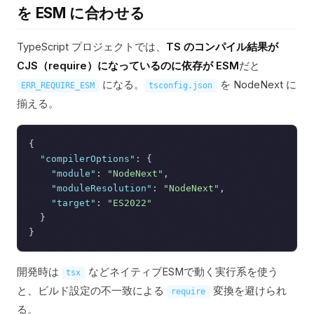
を ESM に合わせる
TypeScript プロジェクトでは、
TS のコンパイル結果が
CJS（require）になっているのに依存が ESM
だと
になる。
を NodeNext に
ERR_REQUIRE_ESM
tsconfig.json
揃える。
{
"compilerOptions"
:
{
"module"
:
"NodeNext"
,
"moduleResolution"
:
"NodeNext"
,
"target"
:
"ES2022"
}
}
開発時は
などネイティブESMで動く実行系を使う
tsx
と、ビルド設定の不一致による
変換を避けられ
require
る。