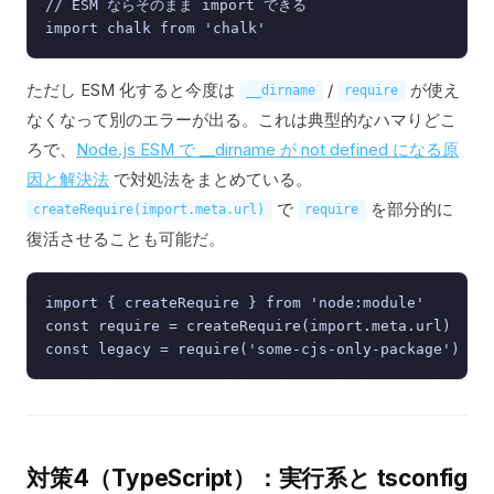
// ESM ならそのまま import できる

ただし ESM 化すると今度は
/
が使え
__dirname
require
なくなって別のエラーが出る。これは典型的なハマりどこ
ろで、
Node.js ESM で __dirname が not defined になる原
因と解決法
で対処法をまとめている。
で
を部分的に
createRequire(import.meta.url)
require
復活させることも可能だ。
import { createRequire } from 'node:module'

const require = createRequire(import.meta.url)

対策4（TypeScript）：実行系と tsconfig