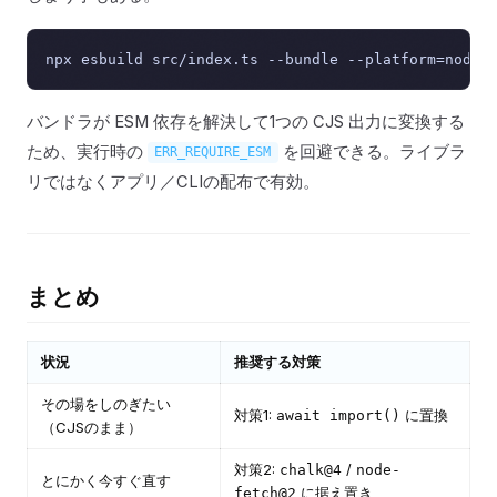
バンドラが ESM 依存を解決して1つの CJS 出力に変換する
ため、実行時の
を回避できる。ライブラ
ERR_REQUIRE_ESM
リではなくアプリ／CLIの配布で有効。
まとめ
状況
推奨する対策
その場をしのぎたい
対策1:
に置換
await import()
（CJSのまま）
対策2:
/
chalk@4
node-
とにかく今すぐ直す
に据え置き
fetch@2