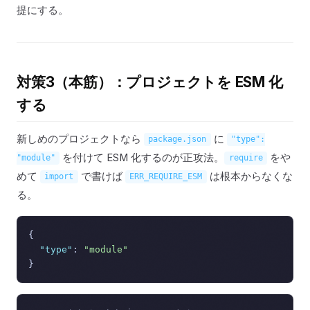
提にする。
対策3（本筋）：プロジェクトを ESM 化
する
新しめのプロジェクトなら
に
package.json
"type":
を付けて ESM 化するのが正攻法。
をや
"module"
require
めて
で書けば
は根本からなくな
import
ERR_REQUIRE_ESM
る。
{
"type"
:
"module"
}