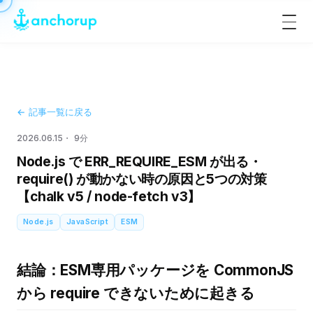
メ
ニ
ュ
ー
を
開
閉
← 記事一覧に戻る
2026.06.15
9分
Node.js で ERR_REQUIRE_ESM が出る・
require() が動かない時の原因と5つの対策
【chalk v5 / node-fetch v3】
Node.js
JavaScript
ESM
結論：ESM専用パッケージを CommonJS
から require できないために起きる