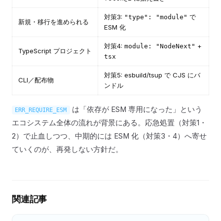
対策3:
で
"type": "module"
新規・移行を進められる
ESM 化
対策4:
+
module: "NodeNext"
TypeScript プロジェクト
tsx
対策5: esbuild/tsup で CJS にバ
CLI／配布物
ンドル
は「依存が ESM 専用になった」という
ERR_REQUIRE_ESM
エコシステム全体の流れが背景にある。応急処置（対策1・
2）で止血しつつ、中期的には ESM 化（対策3・4）へ寄せ
ていくのが、再発しない方針だ。
関連記事