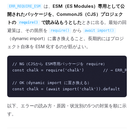
は、
ESM（ES Modules）専用として公
ERR_REQUIRE_ESM
開されたパッケージを、CommonJS（CJS）プロジェク
トの
で読み込もうとした
ときに出る。最短の回
require()
避策は、その箇所を
から
require()
await import()
（dynamic import）に書き換えること。長期的にはプロジ
ェクト自体を ESM 化するのが筋がよい。
// NG（CJSから ESM専用パッケージを require）

const chalk = require('chalk')        // → ERR_REQU
// OK（dynamic import に置き換える）

以下、エラーの読み方・原因・状況別の5つの対策を順に示
す。