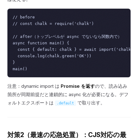
// before

// const chalk = require('chalk')

// after（トップレベルが async でないなら関数内で）

async function main() {

  const { default: chalk } = await import('chalk')

  console.log(chalk.green('OK'))

}

注意：dynamic import は
Promise を返す
ので、読み込み
箇所が同期前提だと連鎖的に async 化が必要になる。デフ
ォルトエクスポートは
で取り出す。
.default
対策2（最速の応急処置）：CJS対応の最