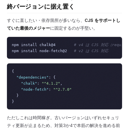
終バージョンに据え置く
すぐに直したい・依存箇所が多いなら、
CJS をサポートし
ていた最後のメジャー
に固定するのが手堅い。
npm install chalk@4        
# v4 は CJS 対応（requir
npm install node-fetch@2   
# v2 は CJS 対応
{
"dependencies"
:
{
"chalk"
:
"^4.1.2"
,
"node-fetch"
:
"^2.7.0"
}
}
ただしこれは時間稼ぎ。古いバージョンはいずれセキュリ
ティ更新が止まるため、対策3か4で本筋の解決を進める前