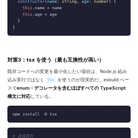
constructor
(
name
: 
string
, 
age
: 
number
) {

this
.
name
 = name

this
.
age
 = age

  }

対策3：tsx を使う（最も互換性が高い）
既存コードへの変更を最小化したい場合は、Node.js 組み
込み実行ではなく
を使うのが現実的だ。esbuild ベー
tsx
スで
enum・デコレータを含むほぼすべての TypeScript
構文に対応
している。
# 直接実行