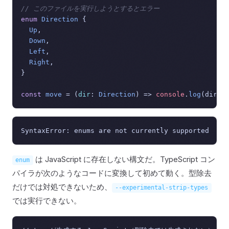
// このファイルを実行しようとするとエラー
enum
Direction
 {

Up
,

Down
,

Left
,

Right
,

}

const
move
 = (
dir
: 
Direction
) => 
console
.
log
は JavaScript に存在しない構文だ。TypeScript コン
enum
パイラが次のようなコードに変換して初めて動く。型除去
だけでは対処できないため、
--experimental-strip-types
では実行できない。