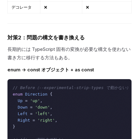
デコレータ
❌
❌
対策2：問題の構文を書き換える
長期的には TypeScript 固有の変換が必要な構文を使わない
書き方に移行する方法もある。
enum → const オブジェクト + as const
// Before（--experimental-strip-types で動かない）
enum
Direction
 {

Up
 = 
'up'
,

Down
 = 
'down'
,

Left
 = 
'left'
,

Right
 = 
'right'
,

}
