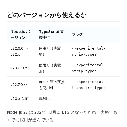
どのバージョンから使えるか
Node.js バ
TypeScript 直
フラグ
ージョン
接実行
v22.6.0 〜
使用可（実験
--experimental-
v22.x
的）
strip-types
使用可（実験
--experimental-
v23.0.0 〜
的）
strip-types
enum 等の変換
--experimental-
v22.7.0 〜
も使用可
transform-types
v20.x 以前
非対応
—
Node.js 22 は 2024年10月に LTS となったため、実務でも
すでに採用が進んでいる。