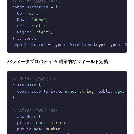
// After（型除去で動く）
const
Direction
 = {

Up
: 
'up'
,

Down
: 
'down'
,

Left
: 
'left'
,

Right
: 
'right'
,

} 
as
const
type
Direction
 = 
typeof
Direction
[keyof 
typeof
Dir
パラメータプロパティ → 明示的なフィールド定義
// Before（動かない）
class
User
 {

constructor
(
private
name
: 
string
, 
public
age
: 
nu
}

// After（型除去で動く）
class
User
 {

private
name
: 
string
public
age
: 
number