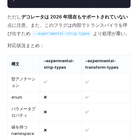
ただし
デコレータは 2026 年現在もサポートされていない
点に注意。また、このフラグは内部でトランスパイラを呼
び出すため
より処理が重い。
--experimental-strip-types
対応状況まとめ：
–experimental-
–experimental-
構文
strip-types
transform-types
型アノテーシ
✅
✅
ョン
enum
❌
✅
パラメータプ
❌
✅
ロパティ
値を持つ
❌
✅
namespace