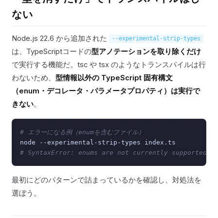
ない
Node.js 22.6 から追加された
--experimental-strip-types
は、TypeScriptコードの
型アノテーションを取り除くだけ
で実行する機能だ。tsc や tsx のようなトランスパイルは行
わないため、
型情報以外の TypeScript 固有構文
（enum・デコレータ・パラメータプロパティ）は実行で
きない
。
# エラーになる例（enumを含むファイル）
# SyntaxError: enums are not currently supported
最初にどのパターンで詰まっているかを確認し、対処法を
選ぼう。