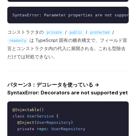
コンストラクタの
/
/
/
private
public
protected
は TypeScript 固有の糖衣構文で、フィールド宣
readonly
言とコンストラクタ内の代入に展開される。これも型除去
だけでは対処できない。
パターン3：デコレータを使っている →
SyntaxError: Decorators are not supported yet
@Injectable
class
UserService
 {

@Inject
(
UserRepository
)

private
repo
: 
UserRepository