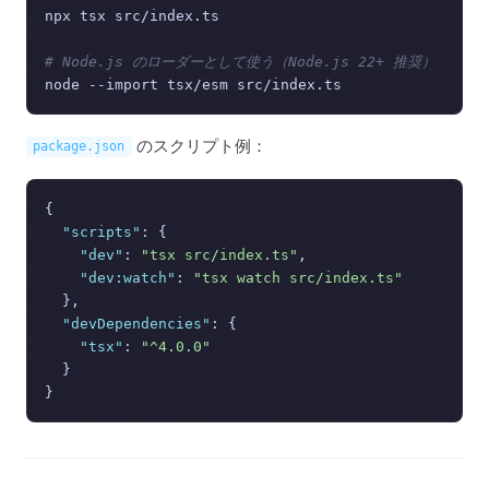
npx tsx src/index.ts

# Node.js のローダーとして使う（Node.js 22+ 推奨）
のスクリプト例：
package.json
{
"scripts"
:
{
"dev"
:
"tsx src/index.ts"
,
"dev:watch"
:
"tsx watch src/index.ts"
}
,
"devDependencies"
:
{
"tsx"
:
"^4.0.0"
}
}