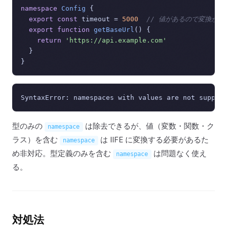
namespace
Config
 {

export
const
 timeout = 
5000
// 値があるので変換が必
export
function
getBaseUrl
(
) {

return
'https://api.example.com'
  }

型のみの
は除去できるが、値（変数・関数・ク
namespace
ラス）を含む
は IIFE に変換する必要があるた
namespace
め非対応。型定義のみを含む
は問題なく使え
namespace
る。
対処法