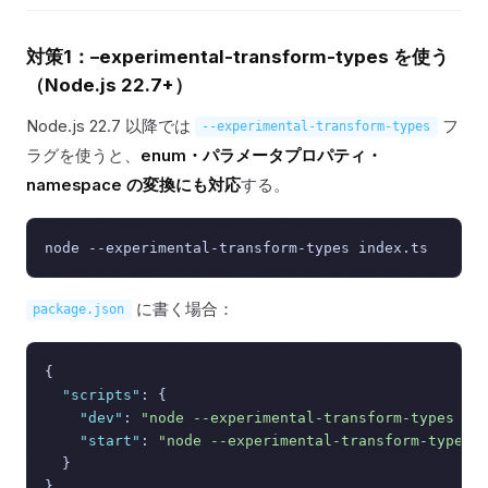
対策1：–experimental-transform-types を使う
（Node.js 22.7+）
Node.js 22.7 以降では
フ
--experimental-transform-types
ラグを使うと、
enum・パラメータプロパティ・
namespace の変換にも対応
する。
に書く場合：
package.json
{
"scripts"
:
{
"dev"
:
"node --experimental-transform-types sr
"start"
:
"node --experimental-transform-types 
}
}