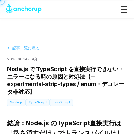
メ
ニ
ュ
ー
を
開
閉
← 記事一覧に戻る
2026.06.19
9分
Node.js で TypeScript を直接実行できない・
エラーになる時の原因と対処法【--
experimental-strip-types / enum・デコレー
タ非対応】
Node.js
TypeScript
JavaScript
結論：Node.js のTypeScript直接実行は
「型を消すだけ」でトランスパイルはし