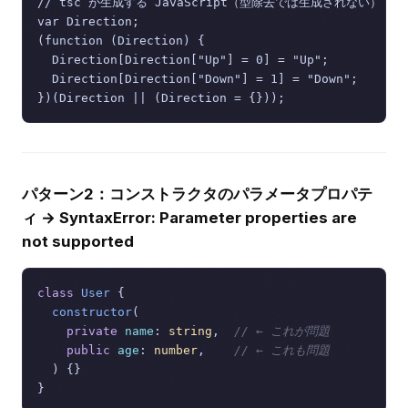
// tsc が生成する JavaScript（型除去では生成されない）

var Direction;

(function (Direction) {

  Direction[Direction["Up"] = 0] = "Up";

  Direction[Direction["Down"] = 1] = "Down";

パターン2：コンストラクタのパラメータプロパテ
ィ → SyntaxError: Parameter properties are
not supported
class
User
 {

constructor
(
private
name
: 
string
,  
// ← これが問題
public
age
: 
number
,    
// ← これも問題
) {}
