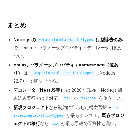
まとめ
Node.js の
は型除去のみ
--experimental-strip-types
で、enum・パラメータプロパティ・デコレータは動か
ない。
enum / パラメータプロパティ / namespace（値あ
り）
は
（Node.js
--experimental-transform-types
22.7+）で解決できる。
デコレータ（NestJS等）
は 2026 年現在、Node.js 組
み込み実行では非対応。
か
を使うこと。
tsx
ts-node
新規プロジェクト
なら制約に合わせた構文選択 +
--
が最もシンプル。
既存プロジ
experimental-strip-types
ェクトの移行
なら
が最も手軽で互換性も高い。
tsx